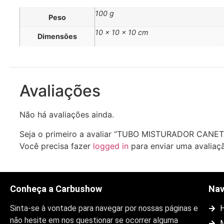
100 g
Peso
10 × 10 × 10 cm
Dimensões
Avaliações
Não há avaliações ainda.
Seja o primeiro a avaliar “TUBO MISTURADOR CANET
Você precisa fazer
logged in
para enviar uma avaliaç
Conheça a Carbushow
Na
Sinta-se à vontade para navegar por nossas páginas e
não hesite em nos questionar se ocorrer alguma
M