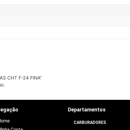
AS CHT F-24 FINA”
ão.
vegação
Departamentos
Home
CARBURADORES
inha Conta