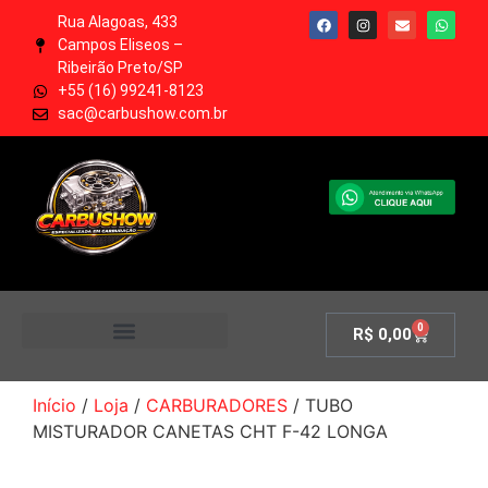
Rua Alagoas, 433
Campos Eliseos –
Ribeirão Preto/SP
+55 (16) 99241-8123
sac@carbushow.com.br
0
R$
0,00
MINHA CONTA
Início
/
Loja
/
CARBURADORES
/ TUBO
MISTURADOR CANETAS CHT F-42 LONGA