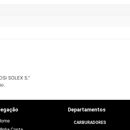
DSI SOLEX S.”
ão.
vegação
Departamentos
Home
CARBURADORES
inha Conta