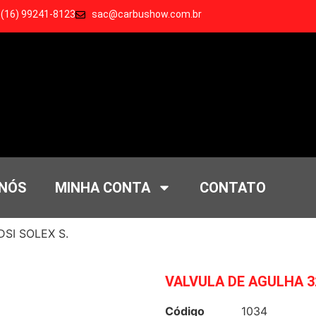
 (16) 99241-8123
sac@carbushow.com.br
 NÓS
MINHA CONTA
CONTATO
SI SOLEX S.
VALVULA DE AGULHA 32
Código
1034