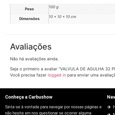
100 g
Peso
10 × 10 × 10 cm
Dimensões
Avaliações
Não há avaliações ainda.
Seja o primeiro a avaliar “VALVULA DE AGULHA 32 P
Você precisa fazer
logged in
para enviar uma avaliaç
Conheça a Carbushow
Na
Sinta-se à vontade para navegar por nossas páginas e
não hesite em nos questionar se ocorrer alguma
M