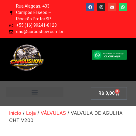
Rua Alagoas, 433
Campos Eliseos –
Ribeirão Preto/SP
+55 (16) 99241-8123
sac@carbushow.com.br
0
R$
0,00
MINHA CONTA
Início
/
Loja
/
VÁLVULAS
/ VALVULA DE AGULHA
CHT V200